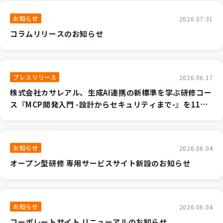
新規開発サービス
お知らせ
2026.07.31
パッケージ開発
コラムリリースのお知らせ
導入事例
イベント・セミナー
プレスリリース
2026.06.17
ニュース
株式会社カサレアル、生成AI連携の新標準を学ぶ研修コー
採用情報
ス『MCP開発入門 -設計からセキュリティまで-』を11月
より提供開始 ～AIエージェントのカスタマイズと安全な
Contact
実装手法を2日間で集中習得～
お知らせ
2026.06.04
オープン型研修 専用サービスサイト新設のお知らせ
お知らせ
2026.06.04
コーポレートサイト リニューアルのお知らせ