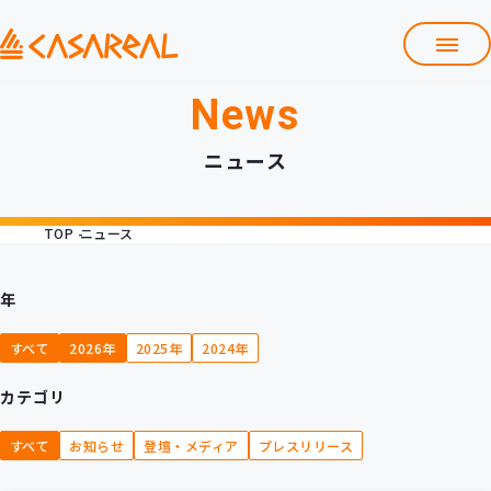
News
TOP
カサレアルについて
ニュース
会社情報
サービス
TOP
ニュース
プロダクト開発支援
クラウド導入支援
Git導入支援
年
システム構築支援
すべて
2026年
2025年
2024年
研修サービス
カテゴリ
定型コース
新入社員コース
すべて
お知らせ
登壇・メディア
プレスリリース
カスタマイズコース
教材購入