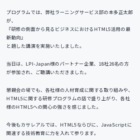
新規開発サービス
プログラムでは、弊社ラーニングサービス部の本多正太郎
パッケージ開発
が、
『研修の側面から見るビジネスにおけるHTML5活用の最
新動向』
導入事例
イベント・セミナー
と題した講演を実施いたしました。
ニュース
採用情報
当日は、LPI-Japan様のパートナー企業、18社26名の方
が参加され、ご聴講いただきました。
Contact
懇親会の場でも、各社様の人材育成に関する取り組みや、
HTML5に関する研修プログラムの話で盛り上がり、各社
様のHTML5への関心の強さを感じました。
今後もカサレアルでは、HTML5ならびに、JavaScriptに
関連する技術教育に力を入れて参ります。