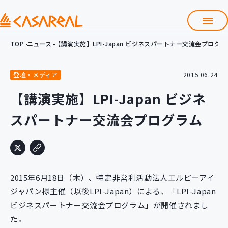
TOP
ニュース
【講演実施】LPI-Japan ビジネスパートナー交流会プログラ
TOP
カサレアルについて
登壇・メディア
2015.06.24
会社情報
サービス
【講演実施】LPI-Japan ビジネ
プロダクト開発支援
スパートナー交流会プログラム
クラウド導入支援
Git導入支援
システム構築支援
研修サービス
2015年6月18日（木）、特定非営利活動法人エルピーアイ
定型コース
新入社員コース
ジャパン様主催（以後LPI-Japan）による、「LPI-Japan
ビジネスパートナー交流会プログラム」が開催されまし
カスタマイズコース
教材購入
た。