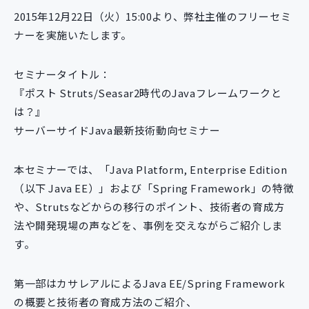
新規開発サービス
2015年12月22日（火）15:00より、弊社主催のフリーセミ
パッケージ開発
ナーを実施いたします。
セミナータイトル：
導入事例
『ポスト Struts/Seasar2時代のJavaフレームワークと
イベント・セミナー
は？』
ニュース
サーバーサイドJava最新技術動向セミナー
採用情報
Contact
本セミナーでは、「Java Platform, Enterprise Edition
（以下 Java EE）」および「Spring Framework」の特徴
や、Strutsなどからの移行のポイント、技術者の育成方
法や開発現場の声などを、事例を交えながらご紹介しま
す。
第一部はカサレアルによるJava EE/Spring Framework
の概要と技術者の育成方法のご紹介、