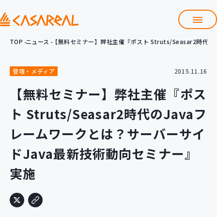
TOP
ニュース
【無料セミナー】弊社主催『ポスト Struts/Seasar2
TOP
カサレアルについて
登壇・メディア
2015.11.16
会社情報
サービス
【無料セミナー】弊社主催『ポス
プロダクト開発支援
ト Struts/Seasar2時代のJavaフ
クラウド導入支援
Git導入支援
レームワークとは？サーバーサイ
システム構築支援
ドJava最新技術動向セミナー』
研修サービス
実施
定型コース
新入社員コース
カスタマイズコース
教材購入