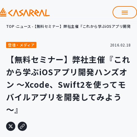
TOP
ニュース
【無料セミナー】弊社主催『これから学ぶiOSアプリ開発ハンズ
TOP
カサレアルについて
登壇・メディア
2016.02.18
会社情報
サービス
【無料セミナー】弊社主催『これ
プロダクト開発支援
から学ぶiOSアプリ開発ハンズオ
クラウド導入支援
Git導入支援
ン ～Xcode、Swift2を使ってモ
システム構築支援
バイルアプリを開発してみよう
研修サービス
～』
定型コース
新入社員コース
カスタマイズコース
教材購入