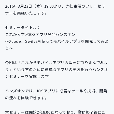
新規開発サービス
2016年3月23日（水）19:00より、弊社主催のフリーセミ
パッケージ開発
ナーを実施いたします。
セミナータイトル：
導入事例
これから学ぶiOSアプリ開発ハンズオン
イベント・セミナー
～Xcode、Swift2を使ってモバイルアプリを開発してみよ
ニュース
う～
採用情報
Contact
今回は「これからモバイルアプリの開発に取り組んでみよ
う」という方のために簡単なアプリの実装を行うハンズオ
ンセミナーを実施します。
ハンズオンでは、iOSアプリに必要なツールや技術、開発
の流れを体験できます。
本セミナーは開始が19:00となっており、業務終了後にご