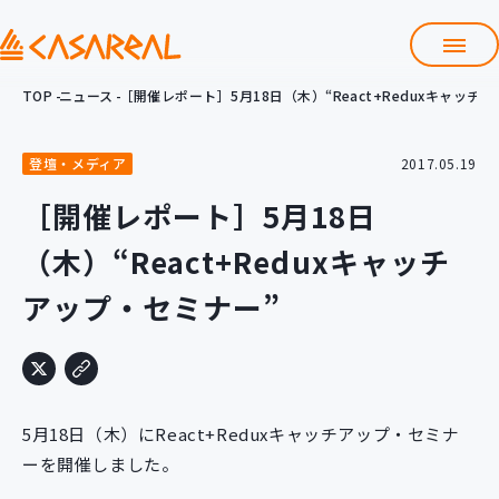
TOP
ニュース
［開催レポート］5月18日（木）“React+Reduxキャッチ
TOP
カサレアルについて
登壇・メディア
2017.05.19
会社情報
サービス
［開催レポート］5月18日
プロダクト開発支援
（木）“React+Reduxキャッチ
クラウド導入支援
Git導入支援
アップ・セミナー”
システム構築支援
研修サービス
定型コース
新入社員コース
5月18日（木）にReact+Reduxキャッチアップ・セミナ
カスタマイズコース
教材購入
ーを開催しました。