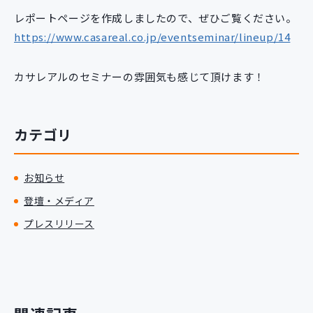
新規開発サービス
レポートページを作成しましたので、ぜひご覧ください。
パッケージ開発
https://www.casareal.co.jp/eventseminar/lineup/14
カサレアルのセミナーの雰囲気も感じて頂けます！
導入事例
イベント・セミナー
ニュース
カテゴリ
採用情報
Contact
お知らせ
登壇・メディア
プレスリリース