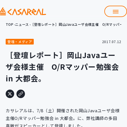
TOP
ニュース
［登壇レポート］岡山Javaユーザ会様主催 O/Rマッパー勉強
TOP
カサレアルについて
登壇・メディア
2017.07.12
会社情報
サービス
［登壇レポート］岡山Javaユー
プロダクト開発支援
ザ会様主催 O/Rマッパー勉強会
クラウド導入支援
Git導入支援
in 大都会。
システム構築支援
研修サービス
定型コース
新入社員コース
カサレアルは、7/8（土）開催された岡山Javaユーザ会様
カスタマイズコース
教材購入
主催O/Rマッパー勉強会 in 大都会。に、弊社講師の多田
真敏がスピーカーとして登壇しました。