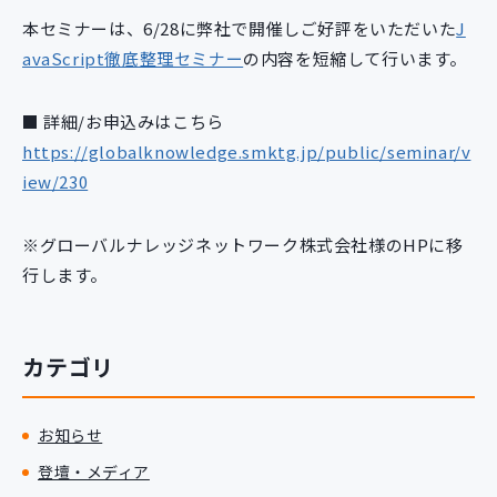
新規開発サービス
本セミナーは、6/28に弊社で開催しご好評をいただいた
J
パッケージ開発
avaScript徹底整理セミナー
の内容を短縮して行います。
■ 詳細/お申込みはこちら
導入事例
https://globalknowledge.smktg.jp/public/seminar/v
イベント・セミナー
iew/230
ニュース
採用情報
※グローバルナレッジネットワーク株式会社様のHPに移
Contact
行します。
カテゴリ
お知らせ
登壇・メディア