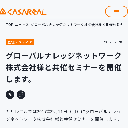
TOP
ニュース
グローバルナレッジネットワーク株式会社様と共催セミナー
TOP
カサレアルについて
登壇・メディア
2017.07.28
会社情報
サービス
グローバルナレッジネットワーク
プロダクト開発支援
株式会社様と共催セミナーを開催
クラウド導入支援
Git導入支援
します。
システム構築支援
研修サービス
定型コース
新入社員コース
カサレアルでは2017年9月11日（月）にグローバルナレッ
カスタマイズコース
教材購入
ジネットワーク株式会社様と共催セミナーを開催します。