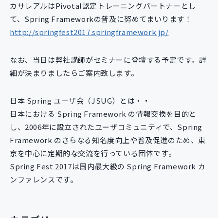
カサレアルはPivotal認定トレーニングパートナーとし
新規開発サービス
て、Spring Frameworkの普及に努めてまいります！
パッケージ開発
http://springfest2017.springframework.jp/
導入事例
なお、当日は弊社講師がセミナーに登壇する予定です。詳
イベント・セミナー
細が決まりましたらご案内致します。
ニュース
採用情報
日本 Spring ユーザ会（JSUG）とは・・
日本における Spring Framework の情報交換を目的と
Contact
し、2006年に設立されたユーザコミュニティで、Spring
Framework のさらなる知名度向上や普及促進のため、東
京を中心に定期的な交流を行っている団体です。
Spring Fest 2017は国内最大級の Spring Framework カ
ンファレンスです。