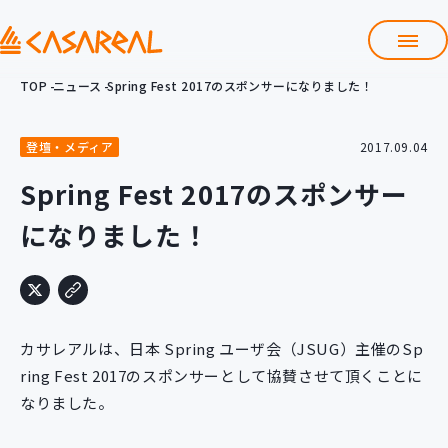
TOP
ニュース
Spring Fest 2017のスポンサーになりました！
TOP
カサレアルについて
登壇・メディア
2017.09.04
会社情報
サービス
Spring Fest 2017のスポンサー
プロダクト開発支援
になりました！
クラウド導入支援
Git導入支援
システム構築支援
研修サービス
カサレアルは、日本 Spring ユーザ会（JSUG）主催のSp
定型コース
新入社員コース
ring Fest 2017のスポンサーとして協賛させて頂くことに
なりました。
カスタマイズコース
教材購入