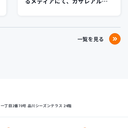
るメディアにて、カサレアルブ
ログが紹介されました！
一覧を見る
丁目2番70号
品川シーズンテラス 24階