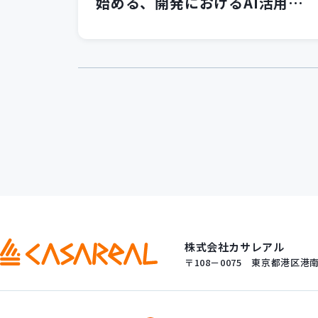
始める、開発におけるAI活用の
第一歩」セミナーを開催いたし
ました！
株式会社カサレアル
〒108－0075
東京都港区港南一