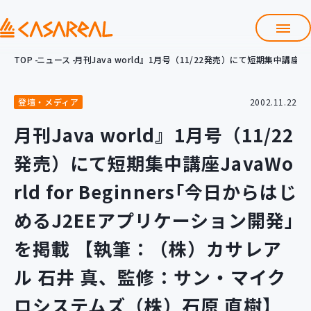
TOP
ニュース
月刊Java world』1月号（11/22発売）にて短期集中講座
TOP
カサレアルについて
登壇・メディア
2002.11.22
会社情報
サービス
月刊Java world』1月号（11/22
プロダクト開発支援
発売）にて短期集中講座JavaWo
クラウド導入支援
Git導入支援
rld for Beginners｢今日からはじ
システム構築支援
めるJ2EEアプリケーション開発｣
研修サービス
を掲載 【執筆：（株）カサレア
定型コース
新入社員コース
ル 石井 真、監修：サン・マイク
カスタマイズコース
教材購入
ロシステムズ（株）石原 直樹】