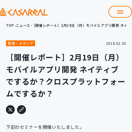
TOP
ニュース
［開催レポート］2月19日（月）モバイルアプリ開発 ネイ
TOP
カサレアルについて
登壇・メディア
2018.02.20
会社情報
サービス
［開催レポート］2月19日（月）
プロダクト開発支援
モバイルアプリ開発 ネイティブ
クラウド導入支援
Git導入支援
でするか？クロスプラットフォー
システム構築支援
ムでするか？
研修サービス
定型コース
新入社員コース
カスタマイズコース
教材購入
下記のセミナーを開催いたしました。