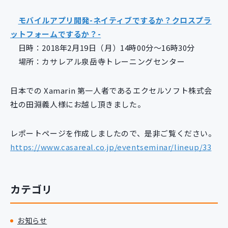
新規開発サービス
モバイルアプリ開発-ネイティブでするか？クロスプラ
パッケージ開発
ットフォームでするか？-
日時：2018年2月19日（月）14時00分～16時30分
導入事例
場所：カサレアル泉岳寺トレーニングセンター
イベント・セミナー
ニュース
日本での Xamarin 第一人者であるエクセルソフト株式会
採用情報
社の田淵義人様にお越し頂きました。
Contact
レポートページを作成しましたので、是非ご覧ください。
https://www.casareal.co.jp/eventseminar/lineup/33
カテゴリ
お知らせ