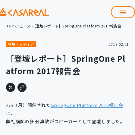
TOP
ニュース
［登壇レポート］SpringOne Platform 2017報告会
TOP
カサレアルについて
登壇・メディア
2018.02.21
会社情報
サービス
［登壇レポート］SpringOne Pl
プロダクト開発支援
atform 2017報告会
クラウド導入支援
Git導入支援
システム構築支援
研修サービス
2/5（月）開催された
SpringOne Platform 2017報告会
定型コース
新入社員コース
に、
弊社講師の多田 真敏がスピーカーとして登壇しました。
カスタマイズコース
教材購入