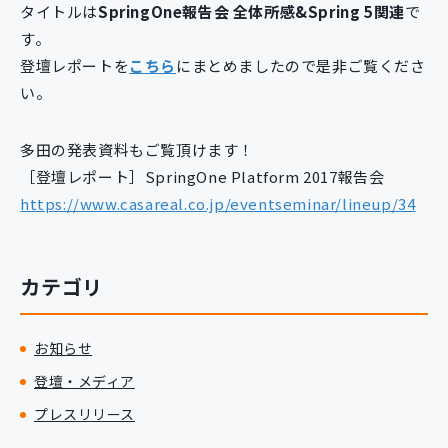
タイトルは
SpringOne報告会 全体所感&Spring 5関連
で
新規開発サービス
す。
パッケージ開発
登壇レポートを
こちら
にまとめましたので是非ご覧くださ
い。
導入事例
イベント・セミナー
多田の発表資料もご覧頂けます！
ニュース
［登壇レポート］SpringOne Platform 2017報告会
採用情報
https://www.casareal.co.jp/eventseminar/lineup/34
Contact
カテゴリ
お知らせ
登壇・メディア
プレスリリース