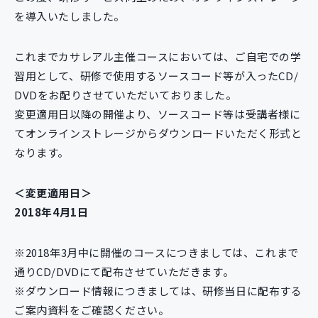
新規開発サービス
を導入いたしました。
パッケージ開発
これまでカサレアル主催コースにおいては、ご自宅での学
習用として、研修で使用するソースコード等が入ったCD/
導入事例
DVDをお配りさせていただいておりました。
イベント・セミナー
変更適用日以降の開催より、ソースコード等は受講者様に
ニュース
てオンラインストレージからダウンロードいただく形式と
採用情報
なります。
Contact
＜変更適用日＞
2018年4月1日
※2018年3月中に開催のコースにつきましては、これまで
通りCD/DVDにて配布させていただきます。
※ダウンロード情報につきましては、研修当日に配布する
ご案内資料をご確認ください。