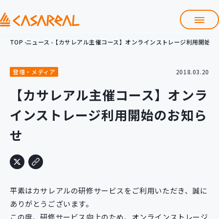
TOP
ニュース
【カサレアル主催コース】オンラインストレージ利用開始の
TOP
カサレアルについて
登壇・メディア
2018.03.20
会社情報
サービス
【カサレアル主催コース】オンラ
プロダクト開発支援
インストレージ利用開始のお知ら
クラウド導入支援
Git導入支援
せ
システム構築支援
研修サービス
定型コース
新入社員コース
平素はカサレアルの研修サービスをご利用いただき、誠に
カスタマイズコース
教材購入
ありがとうございます。
この度、研修サービス向上のため、オンラインストレージ