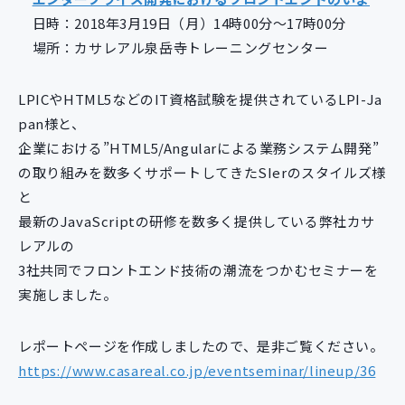
新規開発サービス
日時：2018年3月19日（月）14時00分～17時00分
パッケージ開発
場所：カサレアル泉岳寺トレーニングセンター
LPICやHTML5などのIT資格試験を提供されているLPI-Ja
導入事例
pan様と、
イベント・セミナー
企業における”HTML5/Angularによる業務システム開発”
ニュース
の取り組みを数多くサポートしてきたSIerのスタイルズ様
採用情報
と
Contact
最新のJavaScriptの研修を数多く提供している弊社カサ
レアルの
3社共同でフロントエンド技術の潮流をつかむセミナーを
実施しました。
レポートページを作成しましたので、是非ご覧ください。
https://www.casareal.co.jp/eventseminar/lineup/36