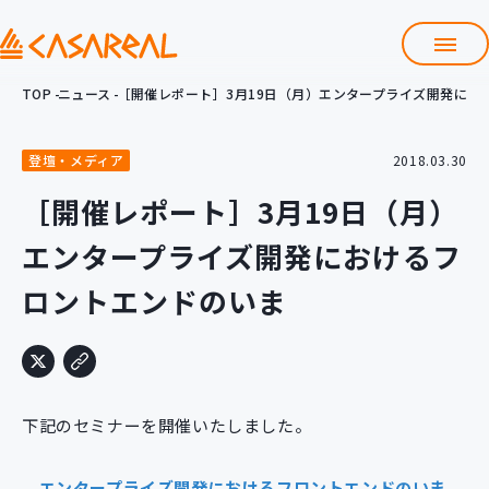
TOP
ニュース
［開催レポート］3月19日（月）エンタープライズ開発にお
TOP
カサレアルについて
登壇・メディア
2018.03.30
会社情報
サービス
［開催レポート］3月19日（月）
プロダクト開発支援
エンタープライズ開発におけるフ
クラウド導入支援
Git導入支援
ロントエンドのいま
システム構築支援
研修サービス
定型コース
新入社員コース
下記のセミナーを開催いたしました。
カスタマイズコース
教材購入
エンタープライズ開発におけるフロントエンドのいま