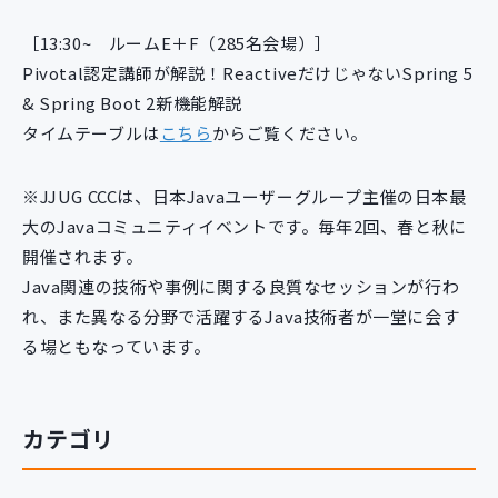
新規開発サービス
［13:30~ ルームE＋F（285名会場）］
パッケージ開発
Pivotal認定講師が解説！ReactiveだけじゃないSpring 5
& Spring Boot 2新機能解説
タイムテーブルは
導入事例
こちら
からご覧ください。
イベント・セミナー
ニュース
※JJUG CCCは、日本Javaユーザーグループ主催の日本最
採用情報
大のJavaコミュニティイベントです。毎年2回、春と秋に
開催されます。
Contact
Java関連の技術や事例に関する良質なセッションが行わ
れ、また異なる分野で活躍するJava技術者が一堂に会す
る場ともなっています。
カテゴリ