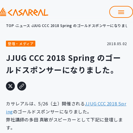
TOP
ニュース
JJUG CCC 2018 Spring のゴールドスポンサーになりまし
TOP
カサレアルについて
登壇・メディア
2018.05.02
会社情報
サービス
JJUG CCC 2018 Spring のゴー
プロダクト開発支援
ルドスポンサーになりました。
クラウド導入支援
Git導入支援
システム構築支援
研修サービス
カサレアルは、5/26（土）開催される
JJUG CCC 2018 Spr
定型コース
新入社員コース
ing
のゴールドスポンサーになりました。
弊社講師の多田 真敏がスピーカーとして下記に登壇しま
カスタマイズコース
教材購入
す。