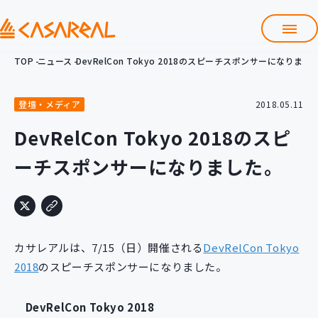
TOP
ニュース
DevRelCon Tokyo 2018のスピーチスポンサーになりまし
TOP
カサレアルについて
登壇・メディア
2018.05.11
会社情報
サービス
DevRelCon Tokyo 2018のスピ
プロダクト開発支援
ーチスポンサーになりました。
クラウド導入支援
Git導入支援
システム構築支援
研修サービス
カサレアルは、7/15（日）開催される
DevRelCon Tokyo
定型コース
新入社員コース
2018
のスピーチスポンサーになりました。
カスタマイズコース
教材購入
DevRelCon Tokyo 2018