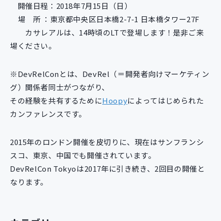
開催日程：2018年7月15日（日）
新規開発サービス
場 所 ：東京都中央区日本橋2-7-1 日本橋タワー27F
パッケージ開発
カサレアルは、14時頃のLTで登場します！是非ご来
場ください。
導入事例
イベント・セミナー
※DevRelConとは、DevRel（＝開発者向けマーケティン
ニュース
グ）関係者同士がつながり、
採用情報
その経験を共有するために
Hoopy
によってはじめられた
カンファレンスです。
Contact
2015年のロンドン開催を皮切りに、現在はサンフランシ
スコ、東京、中国でも開催されています。
DevRelCon Tokyoは2017年に引き続き、2回目の開催と
なります。