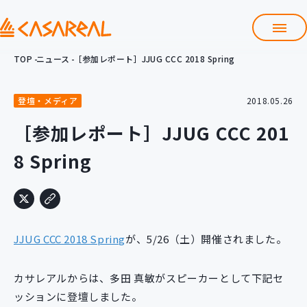
TOP
ニュース
［参加レポート］JJUG CCC 2018 Spring
TOP
カサレアルについて
登壇・メディア
2018.05.26
会社情報
サービス
［参加レポート］JJUG CCC 201
プロダクト開発支援
8 Spring
クラウド導入支援
Git導入支援
システム構築支援
研修サービス
JJUG CCC 2018 Spring
が、5/26（土）開催されました。
定型コース
新入社員コース
カサレアルからは、多田 真敏がスピーカーとして下記セ
カスタマイズコース
教材購入
ッションに登壇しました。