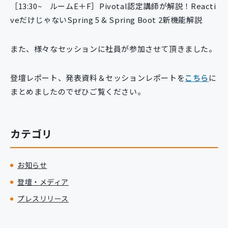
［13:30~ ルームE＋F］Pivotal認定講師が解説！Reacti
新規開発サービス
veだけじゃないSpring 5 & Spring Boot 2新機能解説
パッケージ開発
また、様々なセッションに社員が参加させて頂きました。
導入事例
イベント・セミナー
登壇レポート、発表資料＆セッションレポートを
こちら
に
ニュース
まとめましたのでぜひご覧ください。
採用情報
Contact
カテゴリ
お知らせ
登壇・メディア
プレスリリース