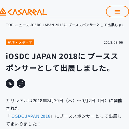
TOP
ニュース
iOSDC JAPAN 2018に ブーススポンサーとして出展しまし
TOP
カサレアルについて
登壇・メディア
2018.09.06
会社情報
サービス
iOSDC JAPAN 2018に ブースス
プロダクト開発支援
ポンサーとして出展しました。
クラウド導入支援
Git導入支援
システム構築支援
研修サービス
カサレアルは2018年8月30日（木）～9月2日（日）に開催
定型コース
新入社員コース
された
「
iOSDC JAPAN 2018
」にブーススポンサーとして出展し
カスタマイズコース
教材購入
てまいりました！