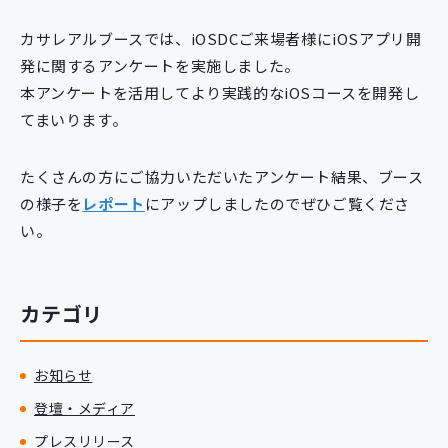
新規開発サービス
カサレアルブースでは、iOSDCご来場者様にiOSアプリ開
パッケージ開発
発に関するアンケートを実施しました。
本アンケートを活用してより実践的なiOSコースを開発し
てまいります。
導入事例
イベント・セミナー
ニュース
たくさんの方にご協力いただいたアンケート結果、ブース
採用情報
の様子を
レポート
にアップしましたのでぜひご覧くださ
い。
Contact
カテゴリ
お知らせ
登壇・メディア
プレスリリース