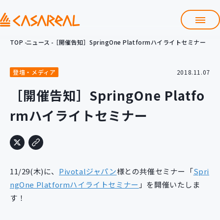
TOP
ニュース
［開催告知］SpringOne Platformハイライトセミナー
TOP
カサレアルについて
登壇・メディア
2018.11.07
会社情報
サービス
［開催告知］SpringOne Platfo
プロダクト開発支援
rmハイライトセミナー
クラウド導入支援
Git導入支援
システム構築支援
研修サービス
11/29(木)に、
Pivotalジャパン
様との共催セミナー「
Spri
定型コース
新入社員コース
ngOne Platformハイライトセミナー
」を開催いたしま
す！
カスタマイズコース
教材購入