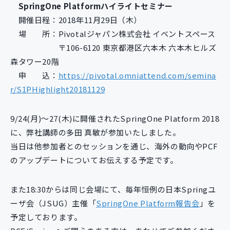
SpringOne Platformハイライトセミナー
新規開発サービス
開催日程：2018年11月29日（木）
パッケージ開発
場 所：Pivotalジャパン株式会社 イベントスペース
〒106-6120 東京都港区六本木 六本木ヒルズ
森タワー20階
導入事例
イベント・セミナー
申 込：
https://pivotal.omniattend.com/semina
ニュース
r/S1PHighlight20181129
採用情報
9/24(月)～27(木)に開催されたSpringOne Platform 2018
Contact
に、弊社講師の多田 真敏が参加いたしました。
当日は他参加者とのセッションを通じ、海外の動向やPCF
のアップデートについてお伝えする予定です。
また18:30からは同じ会場にて、毎年恒例の日本Springユ
ーザ会（JSUG）主催「
SpringOne Platform報告会
」を
予定しております。