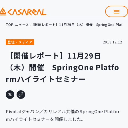
TOP
ニュース
［開催レポート］11月29日（木）開催 SpringOne Plat
TOP
カサレアルについて
登壇・メディア
2018.12.12
会社情報
サービス
［開催レポート］11月29日
プロダクト開発支援
（木）開催 SpringOne Platfo
クラウド導入支援
Git導入支援
rmハイライトセミナー
システム構築支援
研修サービス
定型コース
新入社員コース
Pivotalジャパン／カサレアル共催のSpringOne Platfor
カスタマイズコース
教材購入
mハイライトセミナーを開催しました。