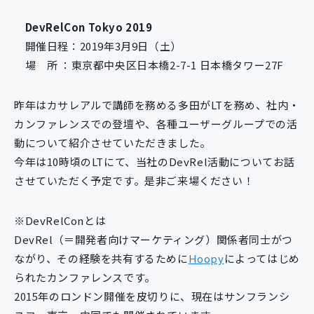
新規開発サービス
DevRelCon Tokyo 2019
パッケージ開発
開催日程：2019年3月9日（土）
場 所 ：東京都中央区日本橋2-7-1 日本橋タワー27F
導入事例
イベント・セミナー
昨年はカサレアルで講師を務める多田がLTを務め、社内・
ニュース
カンファレンスでの登壇や、各種ユーザーグループでの活
採用情報
動について紹介させていただきました。
今年は10時頃のLTにて、当社のDevRel活動についてお話
Contact
させていただく予定です。是非ご来場ください！
※DevRelConとは
DevRel（＝開発者向けマーケティング）関係者同士がつ
ながり、その経験を共有するために
Hoopy
によってはじめ
られたカンファレンスです。
2015年のロンドン開催を皮切りに、現在はサンフランシ