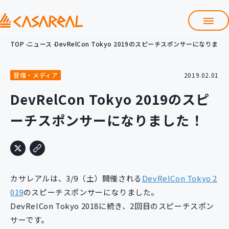
TOP
ニュース
DevRelCon Tokyo 2019のスピーチスポンサーになりまし
TOP
カサレアルについて
登壇・メディア
2019.02.01
会社情報
サービス
DevRelCon Tokyo 2019のスピ
プロダクト開発支援
ーチスポンサーになりました！
クラウド導入支援
Git導入支援
システム構築支援
研修サービス
カサレアルは、3/9（土）開催される
DevRelCon Tokyo 2
定型コース
新入社員コース
019
のスピーチスポンサーになりました。
DevRelCon Tokyo 2018に続き、2回目のスピーチスポン
カスタマイズコース
教材購入
サーです。