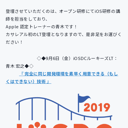
新規開発サービス
登壇させていただくのは、オープン研修にてiOS研修の講
パッケージ開発
師を担当をしており、
Apple 認定トレーナーの青木です！
カサレアル初のLT登壇となりますので、是非足をお運びく
導入事例
イベント・セミナー
ださい！
ニュース
採用情報
◇◆9月6日（金）iOSDCルーキーズLT：
青木 宏之◆◇
Contact
『 完全に同じ開発環境を素早く用意できる（もし
くはできない）技術 』