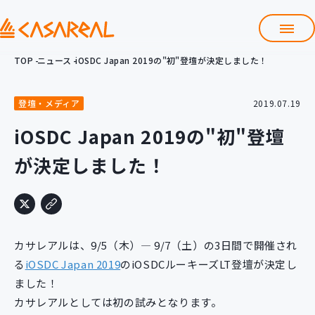
TOP
ニュース
iOSDC Japan 2019の"初"登壇が決定しました！
TOP
カサレアルについて
登壇・メディア
2019.07.19
会社情報
サービス
iOSDC Japan 2019の"初"登壇
プロダクト開発支援
が決定しました！
クラウド導入支援
Git導入支援
システム構築支援
研修サービス
カサレアルは、9/5（木）― 9/7（土）の3日間で開催され
定型コース
新入社員コース
る
iOSDC Japan 2019
のiOSDCルーキーズLT登壇が決定し
ました！
カスタマイズコース
教材購入
カサレアルとしては初の試みとなります。