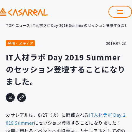
TOP
ニュース
IT人材ラボ Day 2019 Summerのセッション登壇するこ
TOP
カサレアルについて
登壇・メディア
2019.07.23
会社情報
サービス
IT人材ラボ Day 2019 Summer
プロダクト開発支援
のセッション登壇することになり
クラウド導入支援
Git導入支援
ました。
システム構築支援
研修サービス
定型コース
新入社員コース
カサレアルは、8/27（火）に開催される
IT人材ラボ Day 2
カスタマイズコース
教材購入
019 Summer
にセッション登壇することになりました！
採用に関わるイベントへの協賛は、カサレアルとして初の