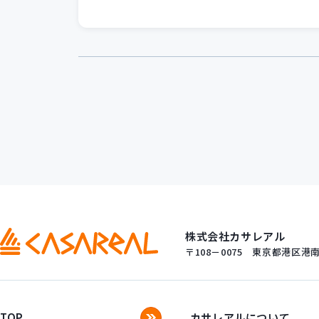
第一歩」セミナーを開催いたし
ました！
株式会社カサレアル
〒108－0075
東京都港区港南一
TOP
カサレアルについて