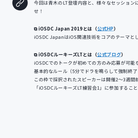
今回は青木のLT登壇内容と、様々なセッション
せ！
⧉ iOSDC Japan 2019とは（
公式HP
）
iOSDC JapanはiOS関連技術をコアのテ
⧉ iOSDCルーキーズLTとは（
公式ブログ
）
iOSDCでのトークが初めての方のみ応募が可能
基本的なルール（5分でドラを鳴らして強制終了
この枠で採択されたスピーカーは開催2〜3週間
「iOSDCルーキーズLT練習会1」に参加するこ