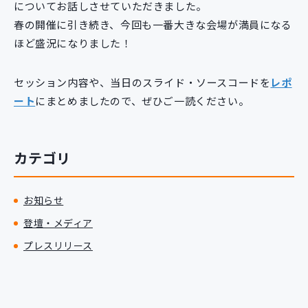
についてお話しさせていただきました。
新規開発サービス
春の開催に引き続き、今回も一番大きな会場が満員になる
パッケージ開発
ほど盛況になりました！
セッション内容や、当日のスライド・ソースコードを
導入事例
レポ
イベント・セミナー
ート
にまとめましたので、ぜひご一読ください。
ニュース
採用情報
カテゴリ
Contact
お知らせ
登壇・メディア
プレスリリース