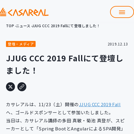
TOP
ニュース
JJUG CCC 2019 Fallにて登壇しました！
TOP
カサレアルについて
登壇・メディア
2019.12.13
会社情報
サービス
JJUG CCC 2019 Fallにて登壇し
プロダクト開発支援
ました！
クラウド導入支援
Git導入支援
システム構築支援
研修サービス
カサレアルは、11/23（土）開催の
JJUG CCC 2019 Fall
定型コース
新入社員コース
へ、ゴールドスポンサーとして参加いたしました。
当日は、カサレアル講師の多田 真敏・菊池 真登が、スピ
カスタマイズコース
教材購入
ーカーとして「Spring BootとAngularによるSPA開発」