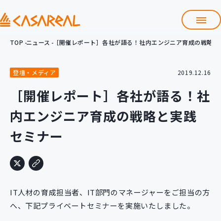
TOP
ニュース
［開催レポート］各社が語る！社内エンジニア育成の戦略と
TOP
カサレアルについて
登壇・メディア
2019.12.16
会社情報
サービス
［開催レポート］各社が語る！社
プロダクト開発支援
内エンジニア育成の戦略と実践
クラウド導入支援
Git導入支援
セミナー
システム構築支援
研修サービス
定型コース
新入社員コース
IT人材の育成担当者、IT部門のマネージャーをご担当の方
カスタマイズコース
教材購入
へ、下記プライベートセミナーを実施いたしました。