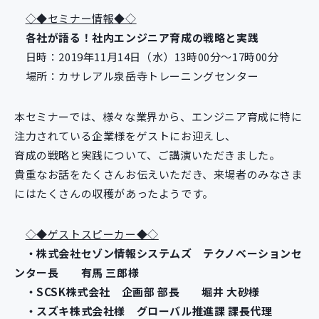
新規開発サービス
◇◆セミナー情報◆◇
パッケージ開発
各社が語る！社内エンジニア育成の戦略と実践
日時：2019年11月14日（水）13時00分～17時00分
場所：カサレアル泉岳寺トレーニングセンター
導入事例
イベント・セミナー
本セミナーでは、様々な業界から、エンジニア育成に特に
ニュース
注力されている企業様をゲストにお迎えし、
採用情報
育成の戦略と実践について、ご講演いただきました。
Contact
貴重なお話をたくさんお伝えいただき、来場者のみなさま
にはたくさんの収穫があったようです。
◇◆ゲストスピーカー◆◇
・株式会社セゾン情報システムズ テクノベーションセ
ンター長 有馬 三郎様
・SCSK株式会社 企画部 部長 堀井 大砂様
・スズキ株式会社様 グローバル推進課 課長代理