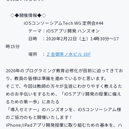
新規開発サービス
パッケージ開発
◇◆開催情報◆◇
iOSコンソーシアムTech WG 定例会#44
テーマ：iOSアプリ開発 ハンズオン
導入事例
日時 ：2020年2月22日（土）14時30分～17
イベント・セミナー
時15分
ニュース
場所 ：
Ｚ会御茶ノ水ビル 10F
採用情報
Contact
2020年のプログラミング教育必修化が目前に迫ってきてお
り、教員の皆様は準備を進めているかと思います。
そこで、今回は教師の方々が生徒にわかりやすく教えるた
めのお手伝いをするため、「iOSアプリ開発の授業に備え
るための第一歩」にあたる
「導入セミナー」のハンズオンを、iOSコンソーシアム様
のご協力のもと開催いたします！
iPhone/iPadアプリ開発授業に取り組むための基本を、ハ