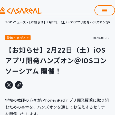
TOP
ニュース
【お知らせ】2月22日（土）iOSアプリ開発ハンズオン＠iO
TOP
カサレアルについて
登壇・メディア
2020.01.17
会社情報
サービス
【お知らせ】2月22日（土）iOS
プロダクト開発支援
アプリ開発ハンズオン＠iOSコン
クラウド導入支援
Git導入支援
ソーシアム 開催！
システム構築支援
研修サービス
定型コース
新入社員コース
学校の教師の方々がiPhone/iPadアプリ開発授業に取り組
カスタマイズコース
教材購入
むための基本を、ハンズオンを通してお伝えするセミナー
を開催いたします。