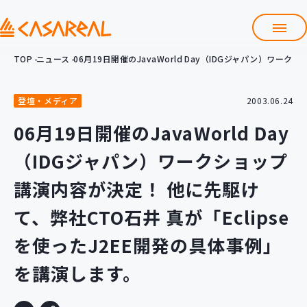
TOP
ニュース
06月19日開催のJavaWorld Day（IDGジャパン）ワ
TOP
カサレアルについて
登壇・メディア
2003.06.24
会社情報
サービス
06月19日開催のJavaWorld Day
プロダクト開発支援
（IDGジャパン）ワークショップ
クラウド導入支援
Git導入支援
講演内容が決定！ 他に先駆け
システム構築支援
て、弊社CTO石井 真が「Eclipse
研修サービス
を使ったJ2EE開発の具体事例」
定型コース
新入社員コース
を講演します。
カスタマイズコース
教材購入