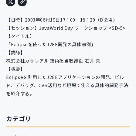
新規開発サービス
パッケージ開発
【日時】2003年06月19日17：00－18：20（D会場）
【セッション】JavaWorld Day ワークショップ <SD-5>
【タイトル】
導入事例
「Eclipseを使ったJ2EE開発の具体事例」
イベント・セミナー
ニュース
【講師】
採用情報
株式会社カサレアル 技術担当取締役 石井 真
【概要】
Contact
Eclipseを利用したJ2EEアプリケーションの開発、ビル
ド、デバッグ、CVS活用など現場で使える具体的開発手法
を紹介する。
カテゴリ