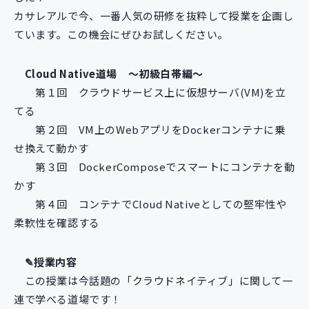
新規開発サービス
カサレアルで今、一番人気の研修を抜粋して授業を企画し
パッケージ開発
ています。この機会にぜひお試しください。
Cloud Native道場 〜初級白帯編〜
導入事例
第１回 クラウドサービス上に仮想サーバ(VM)を立
イベント・セミナー
てる
ニュース
第２回 VM上のWebアプリをDockerコンテナに乗
採用情報
せ換えて動かす
Contact
第３回 DockerComposeでスマートにコンテナを動
かす
第４回 コンテナでCloud Nativeとしての堅牢性や
柔軟性を確認する
✎授業内容
この授業は今話題の「クラウドネイティブ」に関して一
連で学べる道場です！