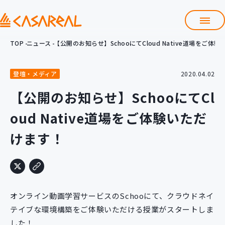
TOP
ニュース
【公開のお知らせ】SchooにてCloud Native道場をご体
TOP
カサレアルについて
登壇・メディア
2020.04.02
会社情報
サービス
【公開のお知らせ】SchooにてCl
プロダクト開発支援
oud Native道場をご体験いただ
クラウド導入支援
Git導入支援
けます！
システム構築支援
研修サービス
定型コース
新入社員コース
オンライン動画学習サービスのSchooにて、クラウドネイ
カスタマイズコース
教材購入
テイブな環境構築をご体験いただける授業がスタートしま
した！