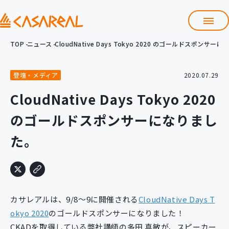
TOP
ニュース
CloudNative Days Tokyo 2020 のゴールドスポンサ
TOP
カサレアルについて
登壇・メディア
2020.07.29
会社情報
サービス
CloudNative Days Tokyo 2020
プロダクト開発支援
のゴールドスポンサーになりまし
クラウド導入支援
Git導入支援
た。
システム構築支援
研修サービス
定型コース
新入社員コース
カサレアルは、9/8～9に開催される
CloudNative Days T
カスタマイズコース
教材購入
okyo 2020
のゴールドスポンサーになりました！
CKADを取得している弊社講師の多田 真敏が、スピーカー