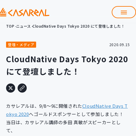
TOP
ニュース
CloudNative Days Tokyo 2020 にて登壇しました！
TOP
カサレアルについて
登壇・メディア
2020.09.15
会社情報
サービス
CloudNative Days Tokyo 2020
プロダクト開発支援
にて登壇しました！
クラウド導入支援
Git導入支援
システム構築支援
研修サービス
カサレアルは、9/8～9に開催された
CloudNative Days T
定型コース
新入社員コース
okyo 2020
へゴールドスポンサーとして参加しました！
当日は、カサレアル講師の多田 真敏がスピーカーとし
カスタマイズコース
教材購入
て、