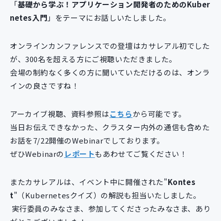
「
基礎から学ぶ！アプリケーション開発者のためのKuber
新規開発サービス
netes入門
」をテーマにお話しいたしました。
パッケージ開発
オンラインカンファレンスでの登壇はカサレアル初でした
が、300名を超える方にご視聴いただきました。
導入事例
イベント・セミナー
会場の制約なく多くの方に聞いていただけるのは、オンラ
ニュース
インの良さですね！
採用情報
アーカイブ視聴、資料参照は
こちら
から可能です。
Contact
当日お伝えできなかった、クラスター内外の通信も含めた
お話を7/22開催のWebinarでしております。
ぜひWebinarの
レポート
もあわせてご覧ください！
またカサレアルは、イベント中に開催された"
Kontes
t
"（Kubernetesクイズ）の解説も担当いたしました。
実行委員のみなさま、参加してくださったみなさま、あり