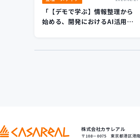
「【デモで学ぶ】情報整理から
始める、開発におけるAI活用の
第一歩」セミナーを開催いたし
ました！
株式会社カサレアル
〒108－0075
東京都港区港南一