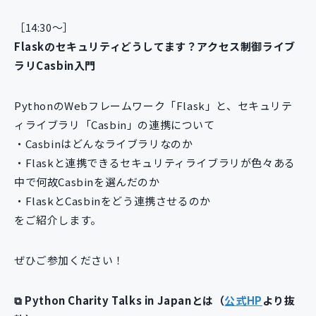
新規開発サービス
［14:30～］
パッケージ開発
Flaskのセキュリティどうしてます？アクセス制御ライブ
ラリCasbin入門
導入事例
イベント・セミナー
PythonのWebフレームワーク「Flask」と、セキュリテ
ニュース
ィライブラリ「Casbin」の連携について
採用情報
・Casbinはどんなライブラリなのか
・Flaskと連携できるセキュリティライブラリが色々ある
Contact
中で何故Casbinを選んだのか
・FlaskとCasbinをどう連携させるのか
をご紹介します。
ぜひご参加ください！
⧉ Python Charity Talks in Japanとは（
公式HP
より抜