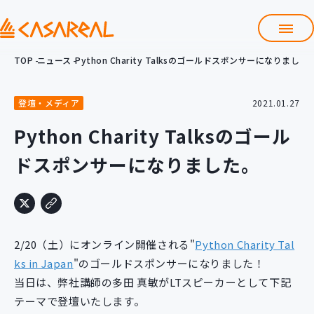
TOP
ニュース
Python Charity Talksのゴールドスポンサーになりました
TOP
カサレアルについて
登壇・メディア
2021.01.27
会社情報
サービス
Python Charity Talksのゴール
プロダクト開発支援
ドスポンサーになりました。
クラウド導入支援
Git導入支援
システム構築支援
研修サービス
2/20（土）にオンライン開催される"
Python Charity Tal
定型コース
新入社員コース
ks in Japan
"のゴールドスポンサーになりました！
当日は、弊社講師の多田 真敏がLTスピーカーとして下記
カスタマイズコース
教材購入
テーマで登壇いたします。