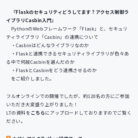
新規開発サービス
『Flaskのセキュリティどうしてます？アクセス制御ラ
パッケージ開発
イブラリCasbin入門』
PythonのWebフレームワーク「Flask」と、セキュリ
ティライブラリ「Casbin」の連携について
導入事例
イベント・セミナー
・Casbinはどんなライブラリなのか
ニュース
・Flaskと連携できるセキュリティライブラリが色々あ
採用情報
る中で何故Casbinを選んだのか
・FlaskとCasbinをどう連携させるのか
Contact
をご紹介しました。
フルオンラインでの開催でしたが、約120名の方にご参加
いただき大変盛り上がりました！
LTの資料を
こちら
にアップロードしておりますのでご覧く
ださい。