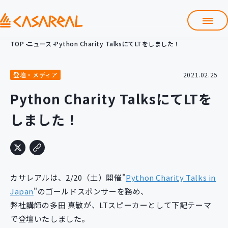
TOP
ニュース
Python Charity TalksにてLTをしました！
TOP
カサレアルについて
登壇・メディア
2021.02.25
会社情報
サービス
Python Charity TalksにてLTを
プロダクト開発支援
しました！
クラウド導入支援
Git導入支援
システム構築支援
研修サービス
カサレアルは、2/20（土）開催"
Python Charity Talks in
定型コース
新入社員コース
Japan
"のゴールドスポンサーを務め、
弊社講師の多田 真敏が、LTスピーカーとして下記テーマ
カスタマイズコース
教材購入
で登壇いたしました。