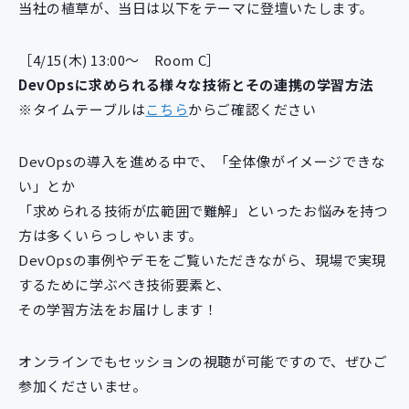
当社の植草が、当日は以下をテーマに登壇いたします。
新規開発サービス
パッケージ開発
［4/15(木) 13:00～ Room C］
DevOpsに求められる様々な技術とその連携の学習方法
※タイムテーブルは
導入事例
こちら
からご確認ください
イベント・セミナー
ニュース
DevOpsの導入を進める中で、「全体像がイメージできな
採用情報
い」とか
「求められる技術が広範囲で難解」といったお悩みを持つ
Contact
方は多くいらっしゃいます。
DevOpsの事例やデモをご覧いただきながら、現場で実現
するために学ぶべき技術要素と、
その学習方法をお届けします！
オンラインでもセッションの視聴が可能ですので、ぜひご
参加くださいませ。