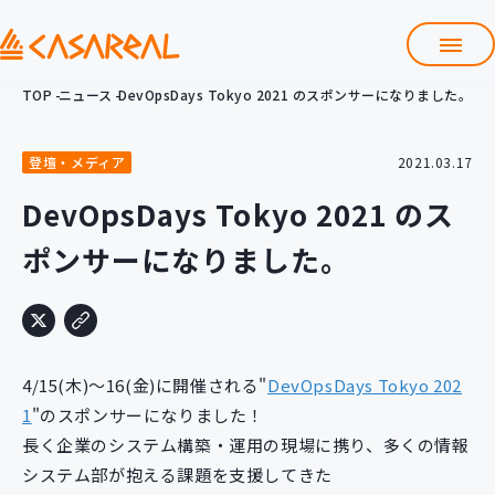
TOP
ニュース
DevOpsDays Tokyo 2021 のスポンサーになりました。
TOP
カサレアルについて
登壇・メディア
2021.03.17
会社情報
サービス
DevOpsDays Tokyo 2021 のス
プロダクト開発支援
ポンサーになりました。
クラウド導入支援
Git導入支援
システム構築支援
研修サービス
4/15(木)～16(金)に開催される"
DevOpsDays Tokyo 202
定型コース
新入社員コース
1
"のスポンサーになりました！
長く企業のシステム構築・運用の現場に携り、多くの情報
カスタマイズコース
教材購入
システム部が抱える課題を支援してきた