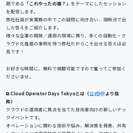
題である
「これやったの誰？」
をテーマにしたセッション
新規開発サービス
を配信します。
パッケージ開発
弊社社員が実業務の中でこの疑問に向き合い、現時点で出
した答えをご紹介します。
様々な企業の開発／運用の現場に携り、多くの自動化・ク
導入事例
イベント・セミナー
ラウド化推進の事例を持つ弊社だからこそ出せる答えは必
ニュース
見です！
採用情報
お好きな時間に、無料で視聴可能ですので奮ってご参加く
Contact
ださいませ。
⧉ Cloud Operator Days Tokyoとは（
公式HP
より抜
粋）
クラウドの運用者に焦点を当てた技術者向けの新しいテッ
クイベントです。
オペレーションに関わる技術や悩み、解決策を発表、共有