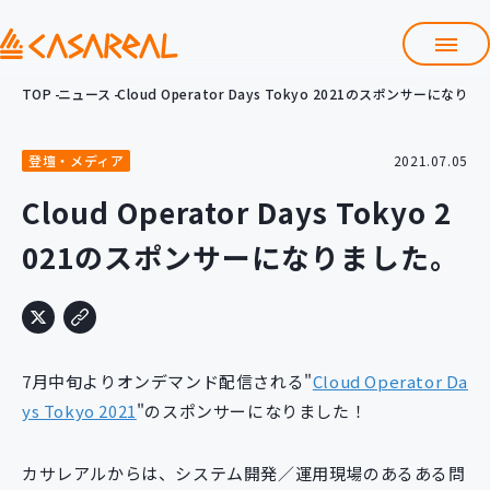
TOP
ニュース
Cloud Operator Days Tokyo 2021のスポンサーになり
TOP
カサレアルについて
登壇・メディア
2021.07.05
会社情報
サービス
Cloud Operator Days Tokyo 2
プロダクト開発支援
021のスポンサーになりました。
クラウド導入支援
Git導入支援
システム構築支援
研修サービス
7月中旬よりオンデマンド配信される"
Cloud Operator Da
定型コース
新入社員コース
ys Tokyo 2021
"のスポンサーになりました！
カスタマイズコース
教材購入
カサレアルからは、システム開発／運用現場のあるある問