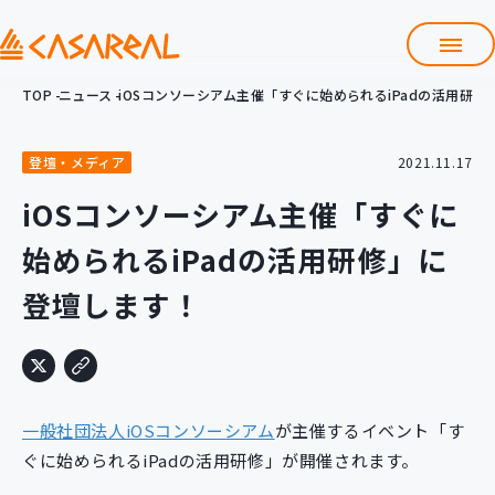
TOP
ニュース
iOSコンソーシアム主催「すぐに始められるiPadの活用研
TOP
カサレアルについて
登壇・メディア
2021.11.17
会社情報
サービス
iOSコンソーシアム主催「すぐに
プロダクト開発支援
始められるiPadの活用研修」に
クラウド導入支援
Git導入支援
登壇します！
システム構築支援
研修サービス
定型コース
新入社員コース
一般社団法人iOSコンソーシアム
が主催するイベント「す
カスタマイズコース
教材購入
ぐに始められるiPadの活用研修」が開催されます。