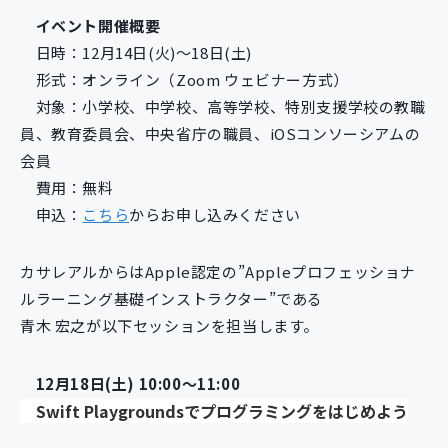
新規開発サービス
イベント開催概要
パッケージ開発
日時：12月14日(火)～18日(土)
形式：オンライン（Zoom ウェビナー方式）
対象：小学校、中学校、高等学校、特別支援学校の教職
導入事例
員、教育委員会、中央省庁の職員、iOSコンソーシアムの
イベント・セミナー
会員
ニュース
費用：無料
採用情報
申込：
こちら
からお申し込みください
Contact
カサレアルからはApple認定の”Appleプロフェッショナ
ルラーニング基礎インストラクター”である
青木 宏之が以下セッションを担当します。
12月18日(土) 10:00～11:00
Swift Playgroundsでプログラミングをはじめよう