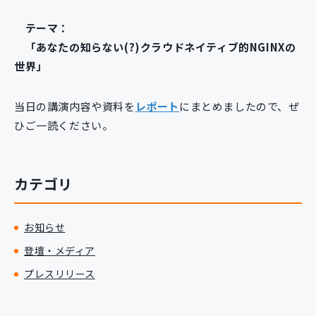
新規開発サービス
テーマ：
パッケージ開発
「あなたの知らない(?)クラウドネイティブ的NGINXの
世界」
導入事例
イベント・セミナー
当日の講演内容や資料を
レポート
にまとめましたので、ぜ
ニュース
ひご一読ください。
採用情報
Contact
カテゴリ
お知らせ
登壇・メディア
プレスリリース