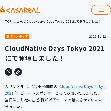
TOP
ニュース
CloudNative Days Tokyo 2021にて登壇しました！
TOP
カサレアルについて
登壇・メディア
2021.11.22
会社情報
サービス
CloudNative Days Tokyo 2021
プロダクト開発支援
にて登壇しました！
クラウド導入支援
Git導入支援
システム構築支援
研修サービス
カサレアルは、11/4～5開催の"
CloudNative Days Tokyo
定型コース
新入社員コース
2021
"へゴールドスポンサーとして参加いたしました。
当日は、弊社の古谷 将が以下テーマで講演させていただ
カスタマイズコース
教材購入
きました。