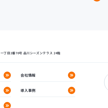
丁目2番70号
品川シーズンテラス 24階
会社情報
導入事例