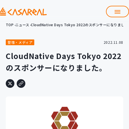
TOP
ニュース
CloudNative Days Tokyo 2022のスポンサーになりまし
TOP
カサレアルについて
登壇・メディア
2022.11.08
会社情報
サービス
CloudNative Days Tokyo 2022
プロダクト開発支援
のスポンサーになりました。
クラウド導入支援
Git導入支援
システム構築支援
研修サービス
定型コース
新入社員コース
カスタマイズコース
教材購入