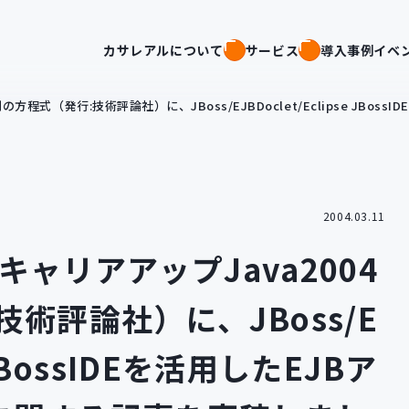
カサレアルについて
サービス
導入事例
イベ
 勝利の方程式（発行:技術評論社）に、JBoss/EJBDoclet/Eclips
2004.03.11
 キャリアアップJava2004
術評論社）に、JBoss/E
e JBossIDEを活用したEJBア