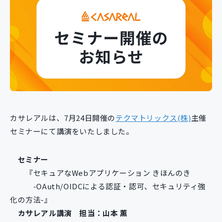
新規開発サービス
パッケージ開発
導入事例
イベント・セミナー
ニュース
採用情報
カサレアルは、7月24日開催の
テクマトリックス(株)
主催
Contact
セミナーにて講演をいたしました。
セミナー
『セキュアなWebアプリケーション きほんのき
-OAuth/OIDCによる認証・認可、セキュリティ強
化の方法-』
カサレアル講演 担当：山本 薫