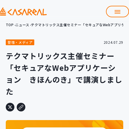
TOP
ニュース
テクマトリックス主催セミナー「セキュアなWebアプリケ
TOP
カサレアルについて
登壇・メディア
2024.07.29
会社情報
サービス
テクマトリックス主催セミナー
プロダクト開発支援
「セキュアなWebアプリケーシ
クラウド導入支援
Git導入支援
ョン きほんのき」で講演しまし
システム構築支援
た
研修サービス
定型コース
新入社員コース
カスタマイズコース
教材購入