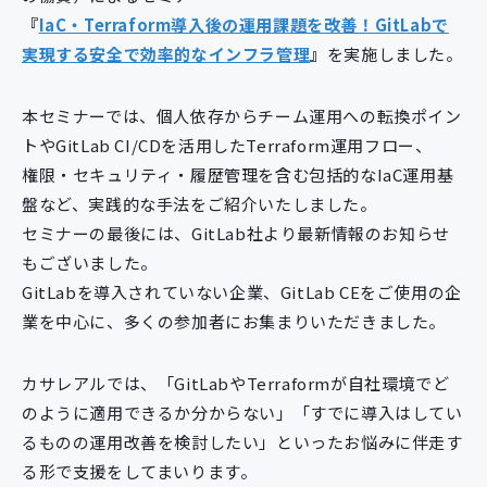
新規開発サービス
『
IaC・Terraform導入後の運用課題を改善！GitLabで
パッケージ開発
実現する安全で効率的なインフラ管理
』
を実施しました。
本セミナーでは、個人依存からチーム運用への転換ポイン
導入事例
トやGitLab CI/CDを活用したTerraform運用フロー、
イベント・セミナー
権限・セキュリティ・履歴管理を含む包括的なIaC運用基
ニュース
盤など、実践的な手法をご紹介いたしました。
採用情報
セミナーの最後には、GitLab社より最新情報のお知らせ
Contact
もございました。
GitLabを導入されていない企業、GitLab CEをご使用の企
業を中心に、多くの参加者にお集まりいただきました。
カサレアルでは、「GitLabやTerraformが自社環境でど
のように適用できるか分からない」「すでに導入はしてい
るものの運用改善を検討したい」といったお悩みに伴走す
る形で支援をしてまいります。