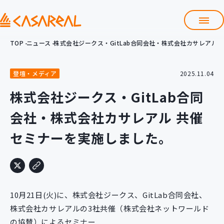
TOP
ニュース
株式会社ジークス・GitLab合同会社・株式会社カサレアル
TOP
カサレアルについて
登壇・メディア
2025.11.04
会社情報
サービス
株式会社ジークス・GitLab合同
プロダクト開発支援
会社・株式会社カサレアル 共催
クラウド導入支援
Git導入支援
セミナーを実施しました。
システム構築支援
研修サービス
定型コース
新入社員コース
10月21日(火)に、株式会社ジークス、GitLab合同会社、
カスタマイズコース
教材購入
株式会社カサレアルの3社共催（株式会社ネットワールド
の協賛）によるセミナー