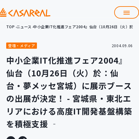
TOP
ニュース
中小企業IT化推進フェア2004』仙台（10月26日（火）於
TOP
カサレアルについて
登壇・メディア
2004.09.06
会社情報
サービス
中小企業IT化推進フェア2004』
プロダクト開発支援
仙台（10月26日（火）於：仙
クラウド導入支援
Git導入支援
台・夢メッセ宮城）に展示ブース
システム構築支援
の出展が決定！ - 宮城県・東北エ
研修サービス
リアにおける高度IT開発基盤構築
定型コース
新入社員コース
を積極支援 ‐
カスタマイズコース
教材購入