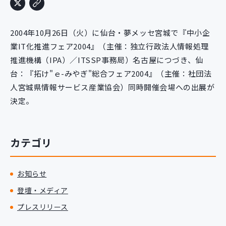
新規開発サービス
パッケージ開発
2004年10月26日（火）に仙台・夢メッセ宮城で『中小企
業IT化推進フェア2004』（主催：独立行政法人情報処理
推進機構（IPA）／ITSSP事務局）名古屋につづき、仙
導入事例
台：『拓け"ｅ-みやぎ"総合フェア2004』（主催：社団法
イベント・セミナー
ニュース
人宮城県情報サービス産業協会）同時開催会場への出展が
採用情報
決定。
Contact
カテゴリ
お知らせ
登壇・メディア
プレスリリース