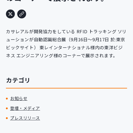
新規開発サービス
パッケージ開発
カサレアルが開発協力をしている RFID トラッキング ソリ
導入事例
ューションが自動認識総合展（9月16日～9月17日 於:東京
イベント・セミナー
ビックサイト） 東レインターナショナル様内の東洋ビジ
ニュース
ネス エンジニアリング様のコーナーで展示されます。
採用情報
Contact
カテゴリ
お知らせ
登壇・メディア
プレスリリース