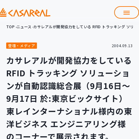
TOP
ニュース
カサレアルが開発協力をしている RFID トラッキング ソ
TOP
カサレアルについて
登壇・メディア
2004.09.13
会社情報
サービス
カサレアルが開発協力をしている
プロダクト開発支援
RFID トラッキング ソリューショ
クラウド導入支援
Git導入支援
ンが自動認識総合展（9月16日～
システム構築支援
9月17日 於:東京ビックサイト）
研修サービス
東レインターナショナル様内の東
定型コース
新入社員コース
洋ビジネス エンジニアリング様
カスタマイズコース
教材購入
のコーナーで展示されます。