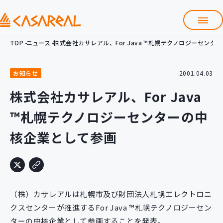
TOP
ニュース
株式会社カサレアル、For Java ™札幌テクノロジーセン
TOP
カサレアルについて
お知らせ
2001.04.03
会社情報
サービス
株式会社カサレアル、For Java
プロダクト開発支援
™札幌テクノロジーセンターの中
クラウド導入支援
Git導入支援
核企業として参画
システム構築支援
研修サービス
定型コース
新入社員コース
（株）カサレアルは札幌市及び財団法人札幌エレクトロニ
カスタマイズコース
教材購入
クスセンターが推進するFor Java ™札幌テクノロジーセン
ターの中核企業として参画することを発表。