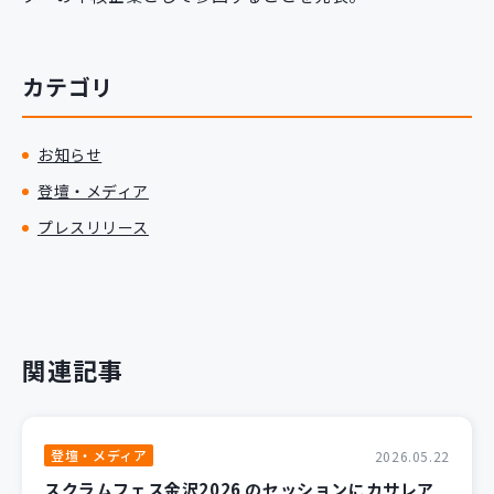
新規開発サービス
パッケージ開発
カテゴリ
導入事例
お知らせ
イベント・セミナー
ニュース
登壇・メディア
採用情報
プレスリリース
Contact
関連記事
登壇・メディア
2026.05.22
スクラムフェス金沢2026 のセッションにカサレア