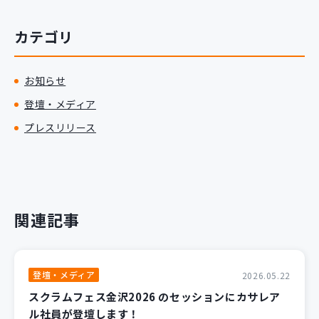
新規開発サービス
パッケージ開発
カテゴリ
お知らせ
導入事例
イベント・セミナー
登壇・メディア
ニュース
プレスリリース
採用情報
Contact
関連記事
登壇・メディア
2026.05.22
スクラムフェス金沢2026 のセッションにカサレア
ル社員が登壇します！