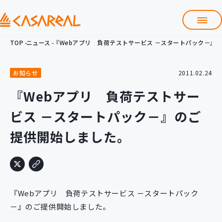
TOP
ニュース
『Webアプリ 負荷テストサービス －スタートパック－』
TOP
カサレアルについて
お知らせ
2011.02.24
会社情報
サービス
『Webアプリ 負荷テストサー
プロダクト開発支援
ビス －スタートパック－』のご
クラウド導入支援
Git導入支援
提供開始しました。
システム構築支援
研修サービス
定型コース
新入社員コース
『Webアプリ 負荷テストサービス －スタートパック
カスタマイズコース
教材購入
－』のご提供開始しました。