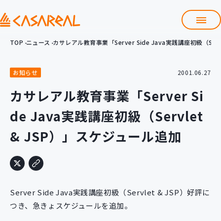
TOP
ニュース
カサレアル教育事業「Server Side Java実践講座初級（Ser
TOP
カサレアルについて
お知らせ
2001.06.27
会社情報
サービス
カサレアル教育事業「Server Si
プロダクト開発支援
de Java実践講座初級（Servlet
クラウド導入支援
Git導入支援
& JSP）」スケジュール追加
システム構築支援
研修サービス
定型コース
新入社員コース
Server Side Java実践講座初級（Servlet & JSP）好評に
カスタマイズコース
教材購入
つき、急きょスケジュールを追加。