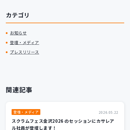
新規開発サービス
パッケージ開発
カテゴリ
お知らせ
導入事例
イベント・セミナー
登壇・メディア
ニュース
プレスリリース
採用情報
Contact
関連記事
登壇・メディア
2026.05.22
スクラムフェス金沢2026 のセッションにカサレア
ル社員が登壇します！