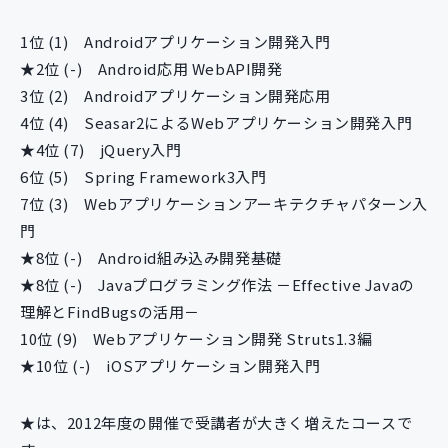
新規開発サービス
パッケージ開発
1位 (1) Androidアプリケーション開発入門
★2位 (-) Android応用 WebAPI開発
3位 (2) Androidアプリケーション開発応用
導入事例
4位 (4) Seasar2によるWebアプリケーション開発入門
イベント・セミナー
★4位 (7) jQuery入門
ニュース
6位 (5) Spring Framework3入門
採用情報
7位 (3) Webアプリケーションアーキテクチャパターン入
門
Contact
★8位 (-) Android組み込み開発基礎
★8位 (-) Javaプログラミング作法 －Effective Javaの
理解とFindBugsの活用－
10位 (9) Webアプリケーション開発 Struts1.3編
★10位 (-) iOSアプリケーション開発入門
★は、2012年度の開催で受講者が大きく増えたコースで