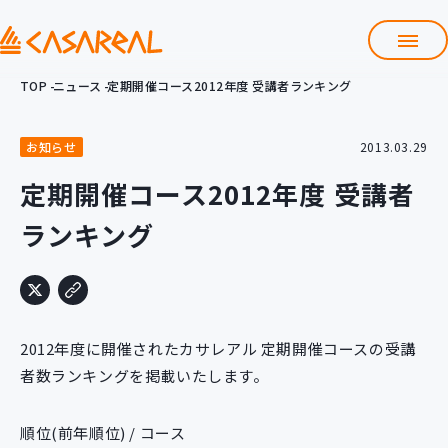
TOP
ニュース
定期開催コース2012年度 受講者ランキング
TOP
カサレアルについて
お知らせ
2013.03.29
会社情報
サービス
定期開催コース2012年度 受講者
プロダクト開発支援
ランキング
クラウド導入支援
Git導入支援
システム構築支援
研修サービス
2012年度に開催されたカサレアル 定期開催コースの受講
定型コース
新入社員コース
者数ランキングを掲載いたします。
カスタマイズコース
教材購入
順位(前年順位) / コース