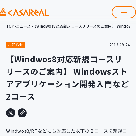
TOP
ニュース
【Windwos8対応新規コースリリースのご案内】 Windo
TOP
カサレアルについて
お知らせ
2013.09.24
会社情報
サービス
【Windwos8対応新規コースリ
プロダクト開発支援
リースのご案内】 Windowsスト
クラウド導入支援
Git導入支援
アアプリケーション開発入門など
システム構築支援
2コース
研修サービス
定型コース
新入社員コース
カスタマイズコース
教材購入
Windwos8/RTなどにも対応した以下の２コースを新規コ